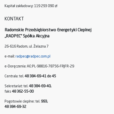
Kapitał zakładowy: 119 293 090 zł
KONTAKT
Radomskie Przedsiębiorstwo Energetyki Cieplnej
„RADPEC” Spółka Akcyjna
26-616 Radom, ul. Żelazna 7
e-mail:
radpec@radpec.com.pl
e-Doręczenia: AE:PL-98816-78756-FRJFR-29
Centrala: tel.
48 384-69-41 do 45
Sekretariat: tel.
48 384-69-40,
faks
48 362-55-00
Pogotowie cieplne: tel.
993,
48 384-69-32