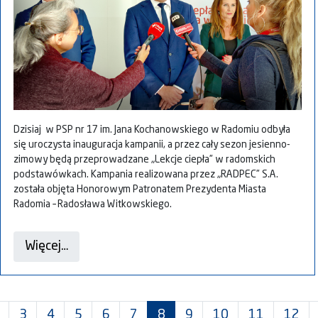
Dzisiaj w PSP nr 1️7️ im. Jana Kochanowskiego w Radomiu odbyła
się uroczysta inauguracja kampanii, a przez cały sezon jesienno-
zimowy będą przeprowadzane „Lekcje ciepła” w radomskich
podstawówkach. Kampania realizowana przez „RADPEC” S.A.
została
objęta Honorowym Patronatem Prezydenta Miasta
Radomia – Radosława Witkowskiego.
Więcej…
3
4
5
6
7
8
9
10
11
12